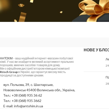
НОВЕ У БЛОЗ
АНТОХІМ
– ваш надійний інтернет-магазин побутової
Ле
хімії. У нас ви знайдете великий асортимент пральних
порошків, миючих засобів і товарів для дому.
29
Ми є офіційним дистриб’ютором німецької компанії
Rösch Group
в Україні, що гарантує високу якість
продукції за доступними цінами.
Пр
28
вул. Польова, 39, с. Шахтарське,
Нововолинськ 45400 Волинська обл., Україна,
Тел.: +38 (068) 935 36 62
Тел.: +38 (068) 935 3662
E-mail: info@antohim.in.ua