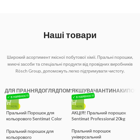
і приємний аромат
Рідкі миючі
ЧИСТЯЧІ
засоби
засоби
Наші товари
Широкий асортимент якісної побутової хімії. Пральні порошки,
миючі засоби та спеціальні продукти від провідних виробників
Rösch Group, допоможуть легко підтримувати чистоту.
ДЛЯ ПРАННЯ
ДОГЛЯД
ПОМ'ЯКШУВАЧІ
АНТИНАКИП
ОЧ
-40%
-40%
Пральний Порошок для
АКЦІЯ! Пральний порошок
кольорового Sentimat Color
Sentimat Professional 20kg
А
3.3kg 60WL
E
Пральний порошок
Пральний порошок для
універсальний
кольорового
П