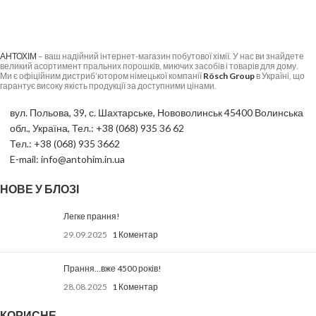
АНТОХІМ
– ваш надійний інтернет-магазин побутової хімії. У нас ви знайдете
великий асортимент пральних порошків, миючих засобів і товарів для дому.
Ми є офіційним дистриб’ютором німецької компанії
Rösch Group
в Україні, що
гарантує високу якість продукції за доступними цінами.
вул. Польова, 39, с. Шахтарське, Нововолинськ 45400 Волинська
обл., Україна, Тел.: +38 (068) 935 36 62
Тел.: +38 (068) 935 3662
E-mail: info@antohim.in.ua
НОВЕ У БЛОЗІ
Легке прання!
29.09.2025
1 Коментар
Прання…вже 4500 років!
28.08.2025
1 Коментар
КОРИСНЕ