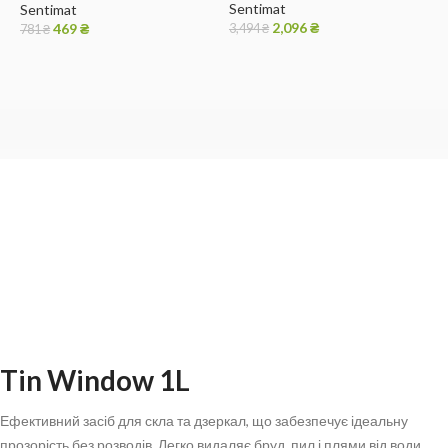
Sentimat
Sentimat
у
2,096
₴
469
₴
3,494
₴
E
781
₴
6
Tin Window 1L
Ефективний засіб для скла та дзеркал, що забезпечує ідеальну
прозорість без розводів. Легко видаляє бруд, пил і плями від води,