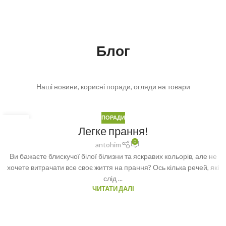
Блог
Наші новини, корисні поради, огляди на товари
ПОРАДИ
29
Легке прання!
ВЕР
0
antohim
Ви бажаєте блискучої білої білизни та яскравих кольорів, але не
хочете витрачати все своє життя на прання? Ось кілька речей, які
слід ...
ЧИТАТИ ДАЛІ