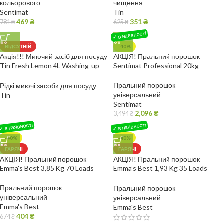
кольорового
чищення
Sentimat
Tin
469
₴
351
₴
781
₴
625
₴
ВІДСУТНІЙ
-40%
Акція!!! Миючий засіб для посуду
АКЦІЯ! Пральний порошок
Tin Fresh Lemon 4L Washing-up
Sentimat Professional 20kg
liquid
Пральний порошок
Рідкі миючі засоби для посуду
універсальний
Tin
Sentimat
2,096
₴
3,494
₴
-40%
-40%
ГАРЯЧІ
ГАРЯЧІ
АКЦІЯ! Пральний порошок
АКЦІЯ! Пральний порошок
Emma’s Best 3,85 Kg 70 Loads
Emma’s Best 1,93 Kg 35 Loads
Washing powder – All textiles
Пральний порошок
Пральний порошок
універсальний
універсальний
Emma's Best
Emma's Best
404
₴
674
₴