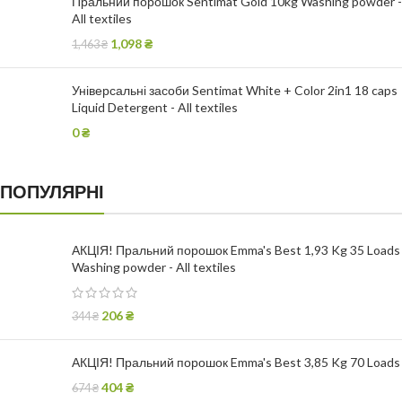
Пральний порошок Sentimat Gold 10kg Washing powder -
All textiles
1,098
₴
1,463
₴
Універсальні засоби Sentimat White + Color 2in1 18 caps
Liquid Detergent - All textiles
0
₴
ПОПУЛЯРНІ
АКЦІЯ! Пральний порошок Emma's Best 1,93 Kg 35 Loads
Washing powder - All textiles
206
₴
344
₴
АКЦІЯ! Пральний порошок Emma's Best 3,85 Kg 70 Loads
404
₴
674
₴