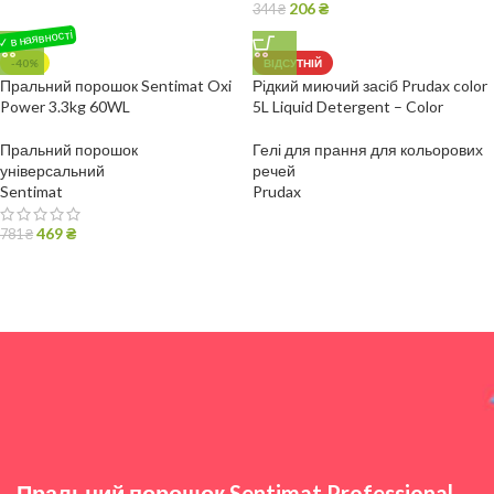
206
₴
344
₴
-40%
ВІДСУТНІЙ
Пральний порошок Sentimat Oxi
Рідкий миючий засіб Prudax color
Power 3.3kg 60WL
5L Liquid Detergent – Color
Пральний порошок
Гелі для прання для кольорових
універсальний
речей
Sentimat
Prudax
469
₴
781
₴
Пральний порошок Sentimat Professional