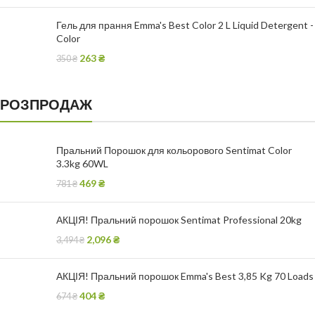
Гель для прання Emma's Best Color 2 L Liquid Detergent -
Color
263
₴
350
₴
РОЗПРОДАЖ
Пральний Порошок для кольорового Sentimat Color
3.3kg 60WL
469
₴
781
₴
АКЦІЯ! Пральний порошок Sentimat Professional 20kg
2,096
₴
3,494
₴
АКЦІЯ! Пральний порошок Emma's Best 3,85 Kg 70 Loads
404
₴
674
₴