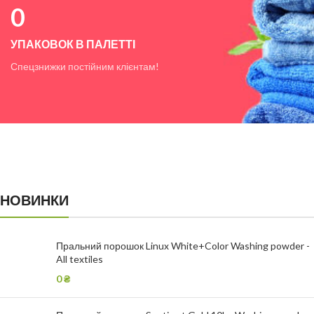
0
УПАКОВОК В ПАЛЕТТІ
Спецзнижки постійним клієнтам!
НОВИНКИ
Пральний порошок Linux White+Color Washing powder -
All textiles
0
₴