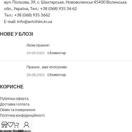
вул. Польова, 39, с. Шахтарське, Нововолинськ 45400 Волинська
обл., Україна, Тел.: +38 (068) 935 36 62
Тел.: +38 (068) 935 3662
E-mail: info@antohim.in.ua
НОВЕ У БЛОЗІ
Легке прання!
29.09.2025
1 Коментар
Прання…вже 4500 років!
28.08.2025
1 Коментар
КОРИСНЕ
Публічна оферта
Доставка і оплата
Обмін та повернення
Політика конфіденційності
МЕНЮ
исок побажань
агазин
Кошик
Мій акаунт