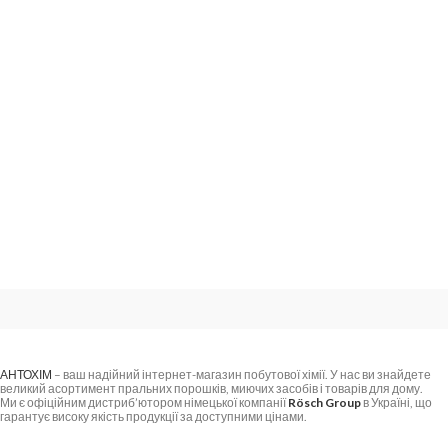
АНТОХІМ
– ваш надійний інтернет-магазин побутової хімії. У нас ви знайдете
великий асортимент пральних порошків, миючих засобів і товарів для дому.
Ми є офіційним дистриб’ютором німецької компанії
Rösch Group
в Україні, що
гарантує високу якість продукції за доступними цінами.