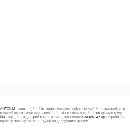
АНТОХІМ
– ваш надійний інтернет-магазин побутової хімії. У нас ви знайдете
великий асортимент пральних порошків, миючих засобів і товарів для дому.
Ми є офіційним дистриб’ютором німецької компанії
Rösch Group
в Україні, що
гарантує високу якість продукції за доступними цінами.