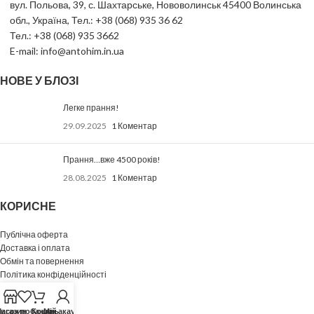
вул. Польова, 39, с. Шахтарське, Нововолинськ 45400 Волинська
обл., Україна, Тел.: +38 (068) 935 36 62
Тел.: +38 (068) 935 3662
E-mail: info@antohim.in.ua
НОВЕ У БЛОЗІ
Легке прання!
29.09.2025
1 Коментар
Прання…вже 4500 років!
28.08.2025
1 Коментар
КОРИСНЕ
Публічна оферта
Доставка і оплата
Обмін та повернення
Політика конфіденційності
МЕНЮ
исок побажань
агазин
Кошик
Мій акаунт