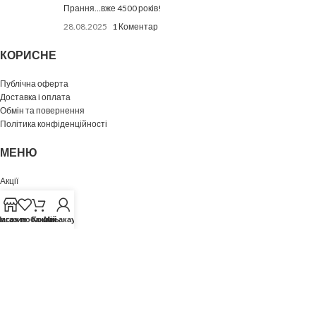
Прання…вже 4500 років!
28.08.2025
1 Коментар
КОРИСНЕ
Публічна оферта
Доставка і оплата
Обмін та повернення
Політика конфіденційності
МЕНЮ
Акції
Блог
Про нас
исок побажань
агазин
Кошик
Мій акаунт
Контакти
© 2024 Cвіт технологій antohim.in.ua • Зроблено з любов'ю
daaart.in.ua