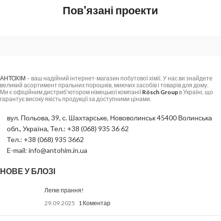
Пов'язані проекти
A lacus bibendum pulvinar
Furniture
АНТОХІМ
– ваш надійний інтернет-магазин побутової хімії. У нас ви знайдете
великий асортимент пральних порошків, миючих засобів і товарів для дому.
Ми є офіційним дистриб’ютором німецької компанії
Rösch Group
в Україні, що
гарантує високу якість продукції за доступними цінами.
вул. Польова, 39, с. Шахтарське, Нововолинськ 45400 Волинська
обл., Україна, Тел.: +38 (068) 935 36 62
Тел.: +38 (068) 935 3662
E-mail: info@antohim.in.ua
НОВЕ У БЛОЗІ
Легке прання!
29.09.2025
1 Коментар