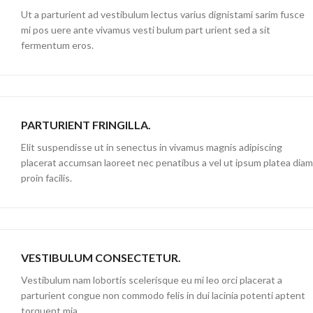
Ut a parturient ad vestibulum lectus varius dignistami sarim fusce
mi pos uere ante vivamus vesti bulum part urient sed a sit
fermentum eros.
PARTURIENT FRINGILLA.
Elit suspendisse ut in senectus in vivamus magnis adipiscing
placerat accumsan laoreet nec penatibus a vel ut ipsum platea diam
proin facilis.
VESTIBULUM CONSECTETUR.
Vestibulum nam lobortis scelerisque eu mi leo orci placerat a
parturient congue non commodo felis in dui lacinia potenti aptent
torquent mia.