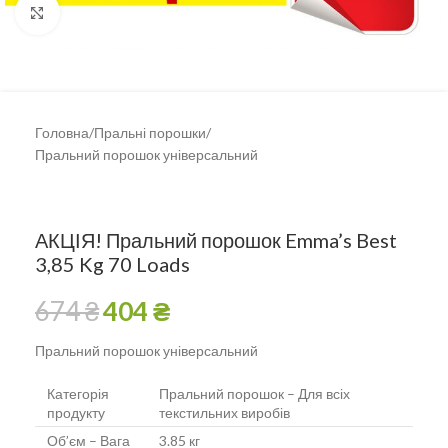
Клацніть, щоб збільшити
Головна
/
Пральні порошки
/
Пральний порошок універсальний
АКЦІЯ! Пральний порошок Emma’s Best
3,85 Kg 70 Loads
674
₴
404
₴
Пральний порошок універсальний
Категорія
Пральний порошок – Для всіх
продукту
текстильних виробів
Об’єм – Вага
3.85 кг