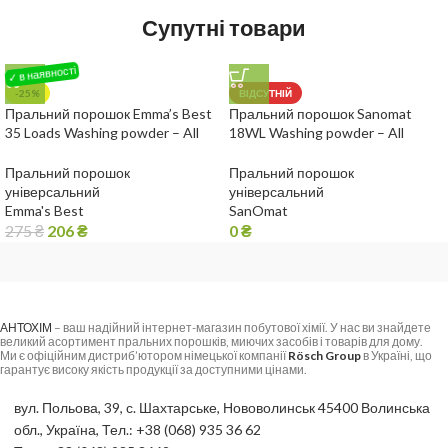
Супутні товари
-25%
ВІДСУТНІЙ
Пральний порошок Emma’s Best
Пральний порошок Sanomat
35 Loads Washing powder – All
18WL Washing powder – All
textiles
textiles
Пральний порошок
Пральний порошок
універсальний
універсальний
Emma's Best
SanOmat
275
₴
206
₴
0
₴
АНТОХІМ
– ваш надійний інтернет-магазин побутової хімії. У нас ви знайдете
великий асортимент пральних порошків, миючих засобів і товарів для дому.
Ми є офіційним дистриб’ютором німецької компанії
Rösch Group
в Україні, що
гарантує високу якість продукції за доступними цінами.
вул. Польова, 39, с. Шахтарське, Нововолинськ 45400 Волинська
обл., Україна, Тел.: +38 (068) 935 36 62