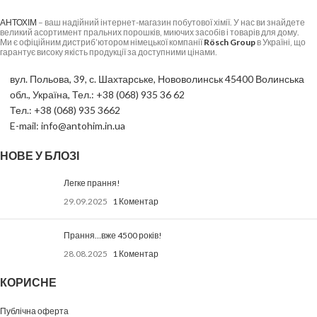
АНТОХІМ
– ваш надійний інтернет-магазин побутової хімії. У нас ви знайдете
великий асортимент пральних порошків, миючих засобів і товарів для дому.
Ми є офіційним дистриб’ютором німецької компанії
Rösch Group
в Україні, що
гарантує високу якість продукції за доступними цінами.
вул. Польова, 39, с. Шахтарське, Нововолинськ 45400 Волинська
обл., Україна, Тел.: +38 (068) 935 36 62
Тел.: +38 (068) 935 3662
E-mail: info@antohim.in.ua
НОВЕ У БЛОЗІ
Легке прання!
29.09.2025
1 Коментар
Прання…вже 4500 років!
28.08.2025
1 Коментар
КОРИСНЕ
Публічна оферта