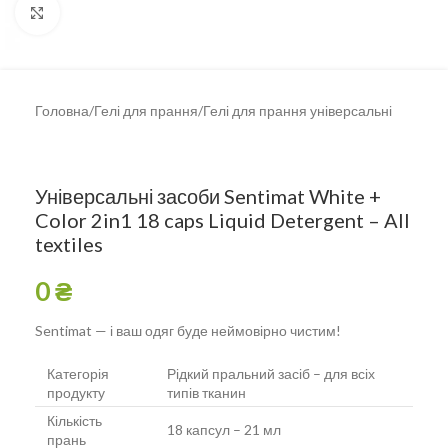
Клацніть, щоб збільшити
Головна
/
Гелі для прання
/
Гелі для прання універсальні
Універсальні засоби Sentimat White +
Color 2in1 18 caps Liquid Detergent – All
textiles
0
₴
Sentimat — і ваш одяг буде неймовірно чистим!
Категорія
Рідкий пральний засіб – для всіх
продукту
типів тканин
Кількість
18 капсул – 21 мл
прань