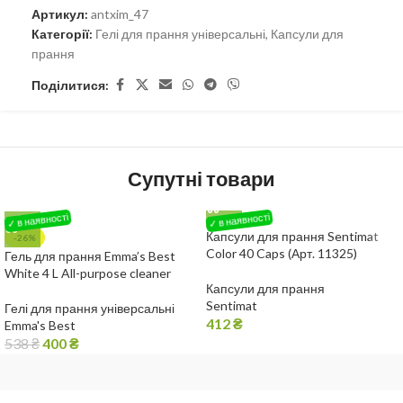
Артикул:
antxim_47
Категорії:
Гелі для прання універсальні
,
Капсули для
прання
Поділитися:
Супутні товари
Капсули для прання Sentimat
-26%
Color 40 Caps (Арт. 11325)
Гель для прання Emma’s Best
White 4 L All-purpose cleaner
Капсули для прання
Sentimat
Гелі для прання універсальні
412
₴
Emma's Best
538
₴
400
₴