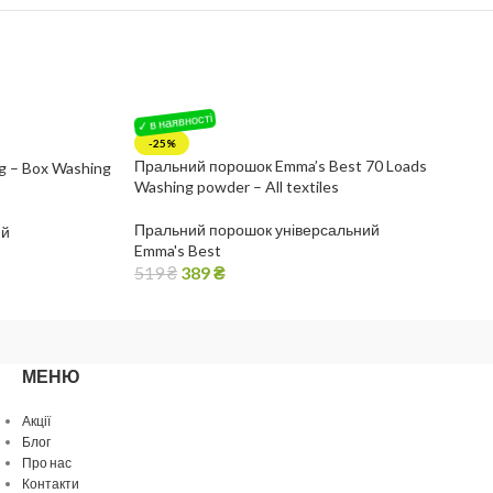
-25%
Пральний порошок Emma’s Best 70 Loads
 – Box Washing
Washing powder – All textiles
Пральний порошок універсальний
ий
Emma's Best
519
₴
389
₴
МЕНЮ
Акції
Блог
Про нас
Контакти