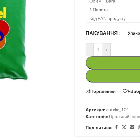
Об’єм – Вага
1 Палета
Код EAN продукту
ПАКУВАННЯ
Упак
-
+
Порівняння
+Виб
Артикул:
antxim_104
Категорія:
Пральний поро
Поділитися: