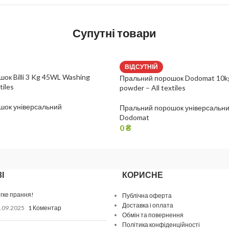
Супутні товари
ВІДСУТНІЙ
ок Billi 3 Kg 45WL Washing
Пральний порошок Dodomat 10kg
tiles
powder – All textiles
шок універсальний
Пральний порошок універсальн
Dodomat
0
₴
І
КОРИСНЕ
гке прання!
Публічна оферта
Доставка і оплата
.09.2025
1 Коментар
Обмін та повернення
Політика конфіденційності