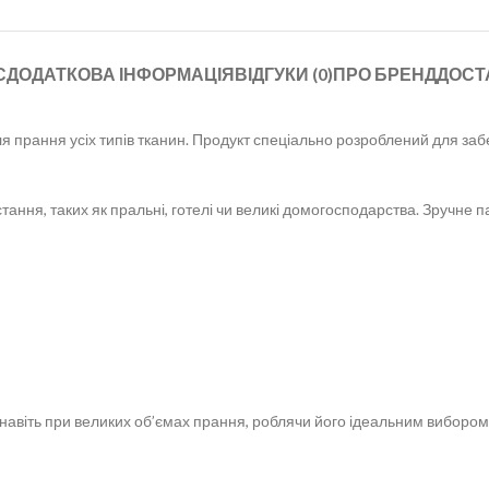
С
ДОДАТКОВА ІНФОРМАЦІЯ
ВІДГУКИ (0)
ПРО БРЕНД
ДОСТ
прання усіх типів тканин. Продукт спеціально розроблений для за
ання, таких як пральні, готелі чи великі домогосподарства. Зручне п
 навіть при великих об’ємах прання, роблячи його ідеальним вибор