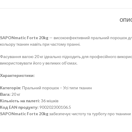
ОПИ
SAPONmatic Forte 20kg
— високоефективний пральний порошок для 
кольору тканин навіть при частому пранні.
Фасування вагою 20 кг ідеально підходить для професійного використ
використовувати його у великих об’ємах.
Характеристики:
Категорія:
Пральний порошок – Усі типи тканин
Вага:
20 кг
Кількість на палеті:
36 мішків
Код EAN продукту:
900202300106.5
SAPONmatic Forte 20kg
забезпечує чистоту та турботу про тканини