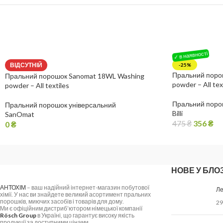
ВІДСУТНІЙ
-25%
Пральний порош
Пральний порошок Sanomat 18WL Washing
powder – All tex
powder – All textiles
Пральний поро
Пральний порошок універсальний
Billi
SanOmat
475
₴
356
₴
0
₴
НОВЕ У БЛОЗ
АНТОХІМ
– ваш надійний інтернет-магазин побутової
Ле
хімії. У нас ви знайдете великий асортимент пральних
порошків, миючих засобів і товарів для дому.
29
Ми є офіційним дистриб’ютором німецької компанії
Rösch Group
в Україні, що гарантує високу якість
продукції за доступними цінами.