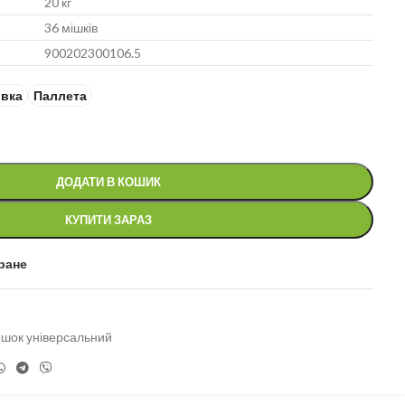
20 кг
36 мішків
900202300106.5
овка
Паллета
ДОДАТИ В КОШИК
КУПИТИ ЗАРАЗ
ране
шок універсальний