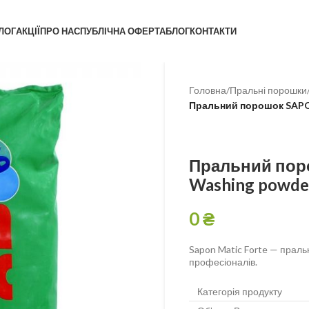
ЛОГ
АКЦІЇ
ПРО НАС
ПУБЛІЧНА ОФЕРТА
БЛОГ
КОНТАКТИ
Головна
/
Пральні порошки
Пральний порошок SAPONm
Пральний поро
Washing powder 
0
₴
Sapon Matic Forte — праль
професіоналів.
Категорія продукту