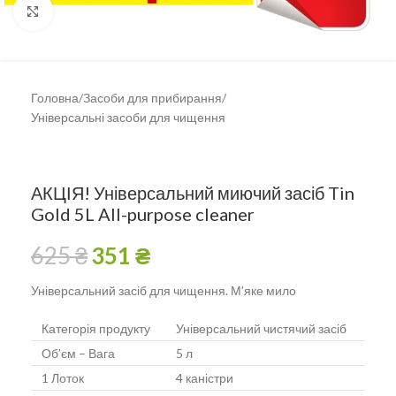
Клацніть, щоб збільшити
Головна
/
Засоби для прибирання
/
Універсальні засоби для чищення
АКЦІЯ! Універсальний миючий засіб Tin
Gold 5L All-purpose cleaner
625
₴
351
₴
Універсальний засіб для чищення. М’яке мило
Категорія продукту
Універсальний чистячий засіб
Об’єм – Вага
5 л
1 Лоток
4 каністри