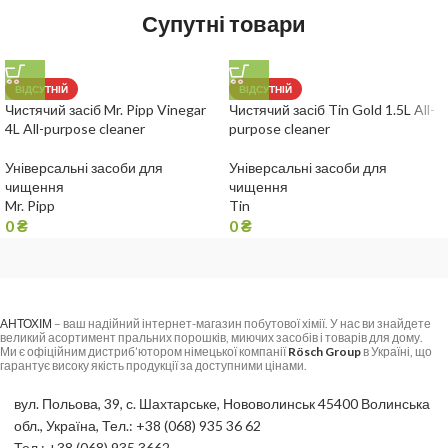
Супутні товари
ВІДСУТНІЙ
ВІДСУТНІЙ
Чистячий засіб Mr. Pipp Vinegar
Чистячий засіб Tin Gold 1.5L All-
4L All-purpose cleaner
purpose cleaner
Універсальні засоби для
Універсальні засоби для
чищення
чищення
Mr. Pipp
Tin
0
₴
0
₴
АНТОХІМ
– ваш надійний інтернет-магазин побутової хімії. У нас ви знайдете
великий асортимент пральних порошків, миючих засобів і товарів для дому.
Ми є офіційним дистриб’ютором німецької компанії
Rösch Group
в Україні, що
гарантує високу якість продукції за доступними цінами.
вул. Польова, 39, с. Шахтарське, Нововолинськ 45400 Волинська
обл., Україна, Тел.: +38 (068) 935 36 62
Тел.: +38 (068) 935 3662