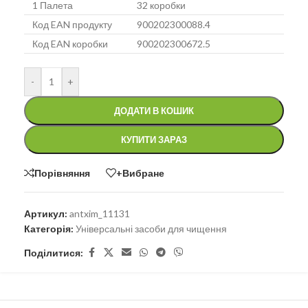
1 Палета
32 коробки
Код EAN продукту
900202300088.4
Код EAN коробки
900202300672.5
-
+
ДОДАТИ В КОШИК
КУПИТИ ЗАРАЗ
Порівняння
+Вибране
Артикул:
antxim_11131
Категорія:
Універсальні засоби для чищення
Поділитися: