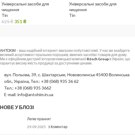
Універсальні засоби для
Універсальні засоби для
чищення
чищення
Tin
Tin
625
₴
351
₴
АНТОХІМ
– ваш надійний інтернет-магазин побутової хімії. У нас ви знайдете
великий асортимент пральних порошків, миючих засобів і товарів для дому.
Ми є офіційним дистриб’ютором німецької компанії
Rösch Group
в Україні, що
гарантує високу якість продукції за доступними цінами.
вул. Польова, 39, с. Шахтарське, Нововолинськ 45400 Волинська
обл., Україна, Тел.: +38 (068) 935 36 62
Тел.: +38 (068) 935 3662
E-mail: info@antohim.in.ua
НОВЕ У БЛОЗІ
Легке прання!
29.09.2025
1 Коментар