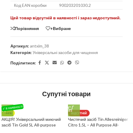
Код EAN коробки
900203201030.2
Цей товар відсутній в наявності і зараз недоступний.
Порівняння
+Вибране
Артикул:
antxim_38
Категорія:
Універсальні засоби для чищення
Поділитися:
Супутні товари
-44%
ВІДСУТНІЙ
АКЦІЯ! Універсальний миючий
Чистячий засіб Tin Allesreiniger
засіб Tin Gold 5L All-purpose
Citro 1.5L – All Purpose All-
cleaner
purpose cleaner