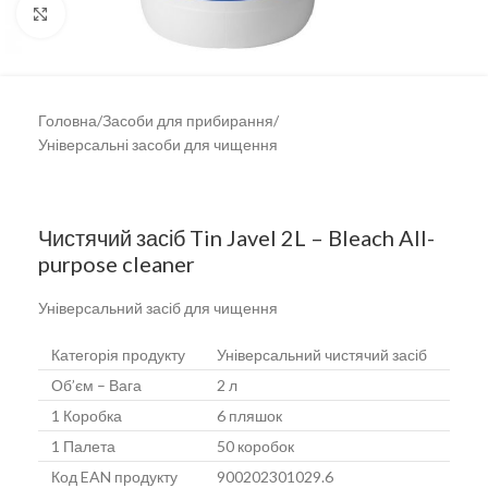
Клацніть, щоб збільшити
Головна
/
Засоби для прибирання
/
Універсальні засоби для чищення
Чистячий засіб Tin Javel 2L – Bleach All-
purpose cleaner
Універсальний засіб для чищення
Категорія продукту
Універсальний чистячий засіб
Об’єм – Вага
2 л
1 Коробка
6 пляшок
1 Палета
50 коробок
Код EAN продукту
900202301029.6