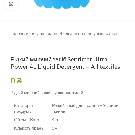
Клацніть, щоб збільшити
Головна
/
Гелі для прання
/
Гелі для прання універсальні
Рідкий миючий засіб Sentimat Ultra
Power 4L Liquid Detergent – All textiles
0
₴
Рідкий миючий засіб – універсальний
Категорія
Рідкий засіб для прання – Усі типи
продукту
тканин
Об’єм – Вага
4 л
Кількість прань
54