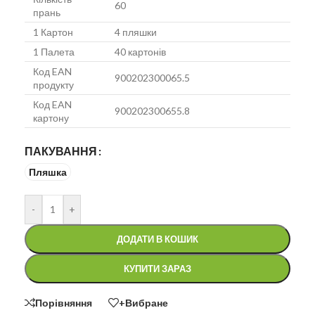
60
прань
1 Картон
4 пляшки
1 Палета
40 картонів
Код EAN
900202300065.5
продукту
Код EAN
900202300655.8
картону
ПАКУВАННЯ
Пляшка
-
+
ДОДАТИ В КОШИК
КУПИТИ ЗАРАЗ
Порівняння
+Вибране