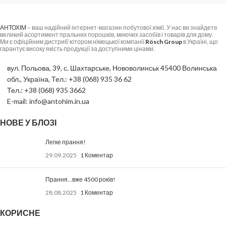
АНТОХІМ
– ваш надійний інтернет-магазин побутової хімії. У нас ви знайдете
великий асортимент пральних порошків, миючих засобів і товарів для дому.
Ми є офіційним дистриб’ютором німецької компанії
Rösch Group
в Україні, що
гарантує високу якість продукції за доступними цінами.
вул. Польова, 39, с. Шахтарське, Нововолинськ 45400 Волинська
обл., Україна, Тел.: +38 (068) 935 36 62
Тел.: +38 (068) 935 3662
E-mail: info@antohim.in.ua
НОВЕ У БЛОЗІ
Легке прання!
29.09.2025
1 Коментар
Прання…вже 4500 років!
28.08.2025
1 Коментар
КОРИСНЕ