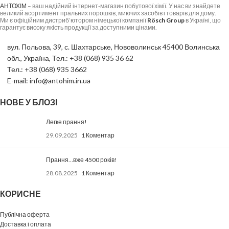
АНТОХІМ
– ваш надійний інтернет-магазин побутової хімії. У нас ви знайдете
великий асортимент пральних порошків, миючих засобів і товарів для дому.
Ми є офіційним дистриб’ютором німецької компанії
Rösch Group
в Україні, що
гарантує високу якість продукції за доступними цінами.
вул. Польова, 39, с. Шахтарське, Нововолинськ 45400 Волинська
обл., Україна, Тел.: +38 (068) 935 36 62
Тел.: +38 (068) 935 3662
E-mail: info@antohim.in.ua
НОВЕ У БЛОЗІ
Легке прання!
29.09.2025
1 Коментар
Прання…вже 4500 років!
28.08.2025
1 Коментар
КОРИСНЕ
Публічна оферта
Доставка і оплата