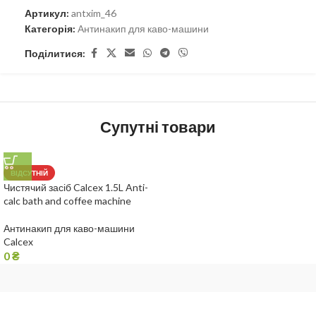
Артикул:
antxim_46
Категорія:
Антинакип для каво-машини
Поділитися:
Супутні товари
ВІДСУТНІЙ
Чистячий засіб Calcex 1.5L Anti-
calc bath and coffee machine
Антинакип для каво-машини
Calcex
0
₴