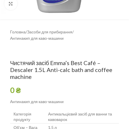
Клацніть, щоб збільшити
Головна
/
Засоби для прибирання
/
Антинакип для каво-машини
Чистячий засіб Emma’s Best Café –
Descaler 1.5L Anti-calc bath and coffee
machine
0
₴
Антинакип для каво-машини
Категорія
Антикальцієвий засіб для ванни та
продукту
кавоварок
Об’єм – Вага
1.5 л