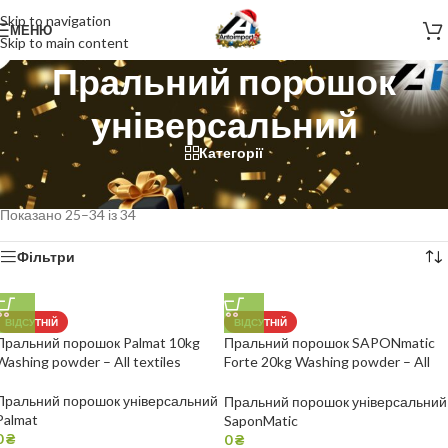
Skip to navigation
МЕНЮ
Skip to main content
Пральний порошок
універсальний
Категорії
Головна
/
Пральні порошки
/
Пральний порошок універсальний
/
Сторінка 2
Показано 25–34 із 34
Фільтри
ВІДСУТНІЙ
ВІДСУТНІЙ
Пральний порошок Palmat 10kg
Пральний порошок SAPONmatic
Washing powder – All textiles
Forte 20kg Washing powder – All
textiles
Пральний порошок універсальний
Пральний порошок універсальний
Palmat
SaponMatic
0
₴
0
₴