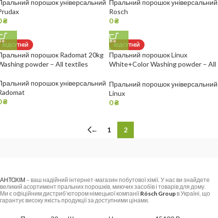
Пральний порошок універсальний
Пральний порошок універсальний
Prudax
Rosch
0
₴
0
₴
ВІДСУТНІЙ
ВІДСУТНІЙ
Пральний порошок Radomat 20kg
Пральний порошок Linux
Washing powder – All textiles
White+Color Washing powder – All
textiles
Пральний порошок універсальний
Пральний порошок універсальний
Radomat
Linux
0
₴
0
₴
←
1
2
АНТОХІМ
– ваш надійний інтернет-магазин побутової хімії. У нас ви знайдете
великий асортимент пральних порошків, миючих засобів і товарів для дому.
Ми є офіційним дистриб’ютором німецької компанії
Rösch Group
в Україні, що
гарантує високу якість продукції за доступними цінами.