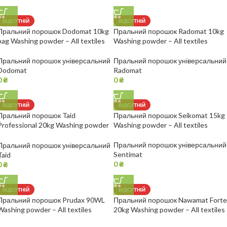
ВІДСУТНІЙ
ВІДСУТНІЙ
Пральний порошок Dodomat 10kg
Пральний порошок Radomat 10kg
bag Washing powder – All textiles
Washing powder – All textiles
Пральний порошок універсальний
Пральний порошок універсальний
Dodomat
Radomat
0
₴
0
₴
ВІДСУТНІЙ
ВІДСУТНІЙ
Пральний порошок Taid
Пральний порошок Seikomat 15kg
Professional 20kg Washing powder
Washing powder – All textiles
– All textiles
Пральний порошок універсальний
Пральний порошок універсальний
Sentimat
Taid
0
₴
0
₴
ВІДСУТНІЙ
ВІДСУТНІЙ
Пральний порошок Prudax 90WL
Пральний порошок Nawamat Forte
Washing powder – All textiles
20kg Washing powder – All textiles